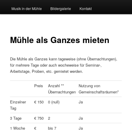
Musik in der Mühle
Bildergalerie
Kontakt
Mühle als Ganzes mieten
Die Mühle als Ganzes kann tageweise (ohne Übernachtungen),
für mehrere Tage oder auch wocheweise für Seminar-,
Arbeitstage, Proben, etc. gemietet werden.
Preis
Anzahl **
Nutzung von
Übernachtungen
Gemeinschaftsräumen*
Einzelner
€ 150
0 (null)
Ja
Tag
3 Tage
€ 750
2
Ja
1 Woche
€
bis 7
Ja