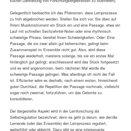
kurzen Darstellung von Forschungsergebnissen zu illustrieren).
Gelegentlich beobachte ich das Phänomen, dass Lernprozesse
zu früh abgebrochen werden. Stellen Sie sich vor, Sie üben auf
Ihrem Musikinstrument ein Stück ein und eine Passage, etwa ein
Lauf mit schnellen Sechzehntel-Noten oder eine rhythmisch
schwierige Phrase, bereitet Ihnen Schwierigkeiten. Oder: Eine
Passage, die sie zwar allein gut beherrschen, gelingt beim
Zusammenspiel im Ensemble nicht gut. Also, wird diese
Passage wiederholt, meistens solange, bis sie ein erstes Mal
hinlänglich gut gelingt; anschliessend wird das Stück fortgesetzt
und es wird angenommen, beim nächsten Mal würde die
schwierige Passage gelingen. Was allerdings oft nicht der Fall
ist. Effizienter wäre es deshalb, nach einem ersten, hinreichend
guten Durchlauf, die Repetition der Passage nochmals, vielleicht
sogar noch zweimal, fortzuführen, um das Gelernte zu
konsolidieren.
Der dargestellte Aspekt wird in der Lernforschung als
Selbstregulation bezeichnet, denn es geht ja darum, wie der/die
Lernende (oder das Ensemble) den Lernprozess reguliert,
weiterführt oder abbricht. Dazu gibt es eine interessante