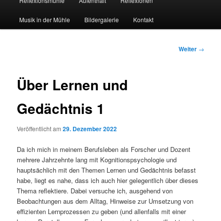
Reflexionsmühle
Aufenthalt
Reflexionen
Musik in der Mühle
Bildergalerie
Kontakt
Beitrags-
Weiter
→
Navigation
Über Lernen und
Gedächtnis 1
Veröffentlicht am
29. Dezember 2022
Da ich mich in meinem Berufsleben als Forscher und Dozent
mehrere Jahrzehnte lang mit Kognitionspsychologie und
hauptsächlich mit den Themen Lernen und Gedächtnis befasst
habe, liegt es nahe, dass ich auch hier gelegentlich über dieses
Thema reflektiere. Dabei versuche ich, ausgehend von
Beobachtungen aus dem Alltag, Hinweise zur Umsetzung von
effizienten Lernprozessen zu geben (und allenfalls mit einer