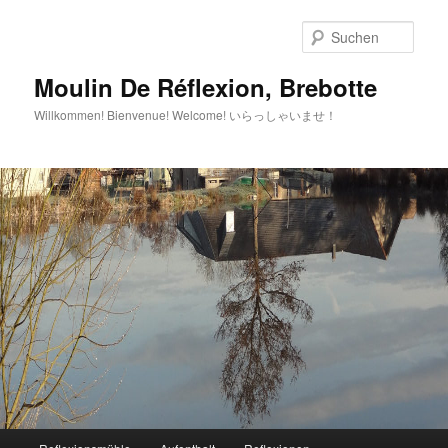
Zum
Inhalt
Such
wechseln
Moulin De Réflexion, Brebotte
Willkommen! Bienvenue! Welcome! いらっしゃいませ！
Hauptmenü