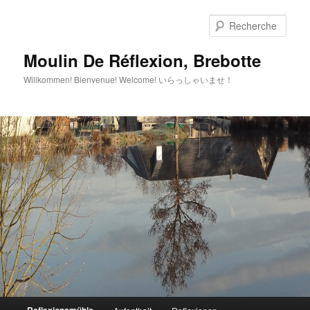
Aller
au
Rech
contenu
principal
Moulin De Réflexion, Brebotte
Willkommen! Bienvenue! Welcome! いらっしゃいませ！
Menu
Reflexionsmühle