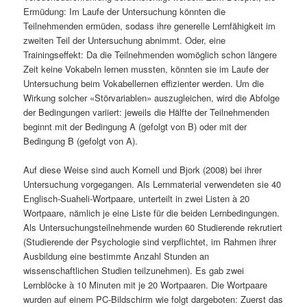
Ermüdung: Im Laufe der Untersuchung könnten die
Teilnehmenden ermüden, sodass ihre generelle Lernfähigkeit im
zweiten Teil der Untersuchung abnimmt. Oder, eine
Trainingseffekt: Da die Teilnehmenden womöglich schon längere
Zeit keine Vokabeln lernen mussten, könnten sie im Laufe der
Untersuchung beim Vokabellernen effizienter werden. Um die
Wirkung solcher «Störvariablen» auszugleichen, wird die Abfolge
der Bedingungen variiert: jeweils die Hälfte der Teilnehmenden
beginnt mit der Bedingung A (gefolgt von B) oder mit der
Bedingung B (gefolgt von A).
Auf diese Weise sind auch Kornell und Bjork (2008) bei ihrer
Untersuchung vorgegangen. Als Lernmaterial verwendeten sie 40
Englisch-Suaheli-Wortpaare, unterteilt in zwei Listen à 20
Wortpaare, nämlich je eine Liste für die beiden Lernbedingungen.
Als Untersuchungsteilnehmende wurden 60 Studierende rekrutiert
(Studierende der Psychologie sind verpflichtet, im Rahmen ihrer
Ausbildung eine bestimmte Anzahl Stunden an
wissenschaftlichen Studien teilzunehmen). Es gab zwei
Lernblöcke à 10 Minuten mit je 20 Wortpaaren. Die Wortpaare
wurden auf einem PC-Bildschirm wie folgt dargeboten: Zuerst das