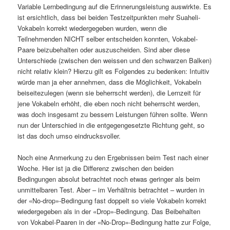
Variable Lernbedingung auf die Erinnerungsleistung auswirkte. Es
ist ersichtlich, dass bei beiden Testzeitpunkten mehr Suaheli-
Vokabeln korrekt wiedergegeben wurden, wenn die
Teilnehmenden NICHT selber entscheiden konnten, Vokabel-
Paare beizubehalten oder auszuscheiden. Sind aber diese
Unterschiede (zwischen den weissen und den schwarzen Balken)
nicht relativ klein? Hierzu gilt es Folgendes zu bedenken: Intuitiv
würde man ja eher annehmen, dass die Möglichkeit, Vokabeln
beiseitezulegen (wenn sie beherrscht werden), die Lernzeit für
jene Vokabeln erhöht, die eben noch nicht beherrscht werden,
was doch insgesamt zu bessern Leistungen führen sollte. Wenn
nun der Unterschied in die entgegengesetzte Richtung geht, so
ist das doch umso eindrucksvoller.
Noch eine Anmerkung zu den Ergebnissen beim Test nach einer
Woche. Hier ist ja die Differenz zwischen den beiden
Bedingungen absolut betrachtet noch etwas geringer als beim
unmittelbaren Test. Aber – im Verhältnis betrachtet – wurden in
der «No-drop»-Bedingung fast doppelt so viele Vokabeln korrekt
wiedergegeben als in der «Drop»-Bedingung. Das Beibehalten
von Vokabel-Paaren in der «No-Drop»-Bedingung hatte zur Folge,