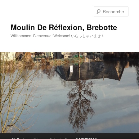
Aller
Aller
au
au
Rech
contenu
contenu
principal
secondaire
Moulin De Réflexion, Brebotte
Willkommen! Bienvenue! Welcome! いらっしゃいませ！
Menu
Reflexionen