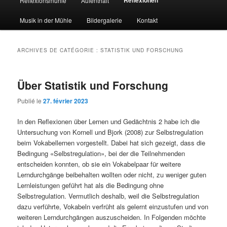
Reflexionsmühle
Aufenthalt
principal
Musik in der Mühle
Bildergalerie
Kontakt
ARCHIVES DE CATÉGORIE :
STATISTIK UND FORSCHUNG
Über Statistik und Forschung
Publié le
27. février 2023
In den Reflexionen über Lernen und Gedächtnis 2 habe ich die
Untersuchung von Kornell und Bjork (2008) zur Selbstregulation
beim Vokabellernen vorgestellt. Dabei hat sich gezeigt, dass die
Bedingung «Selbstregulation», bei der die Teilnehmenden
entscheiden konnten, ob sie ein Vokabelpaar für weitere
Lerndurchgänge beibehalten wollten oder nicht, zu weniger guten
Lernleistungen geführt hat als die Bedingung ohne
Selbstregulation. Vermutlich deshalb, weil die Selbstregulation
dazu verführte, Vokabeln verfrüht als gelernt einzustufen und von
weiteren Lerndurchgängen auszuscheiden. In Folgenden möchte