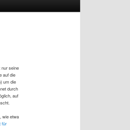
 nur seine
 auf die
n) um die
net durch
glich, auf
nscht.
, wie etwa
 für