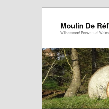
Aller
au
contenu
Moulin De Réf
principal
Willkommen! Bienvenue! 