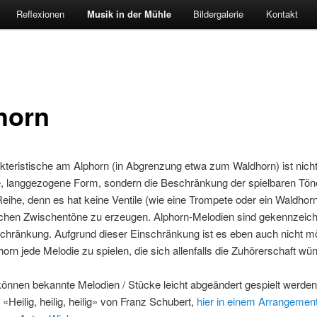
Reflexionen
Musik in der Mühle
Bildergalerie
Kontakt
horn
teristische am Alphorn (in Abgrenzung etwa zum Waldhorn) ist nicht
, langgezogene Form, sondern die Beschränkung der spielbaren Töne
eihe, denn es hat keine Ventile (wie eine Trompete oder ein Waldhor
chen Zwischentöne zu erzeugen. Alphorn-Melodien sind gekennzeich
chränkung. Aufgrund dieser Einschränkung ist es eben auch nicht mö
orn jede Melodie zu spielen, die sich allenfalls die Zuhörerschaft wü
 können bekannte Melodien / Stücke leicht abgeändert gespielt werden
 «Heilig, heilig, heilig» von Franz Schubert,
hier in einem Arrangement