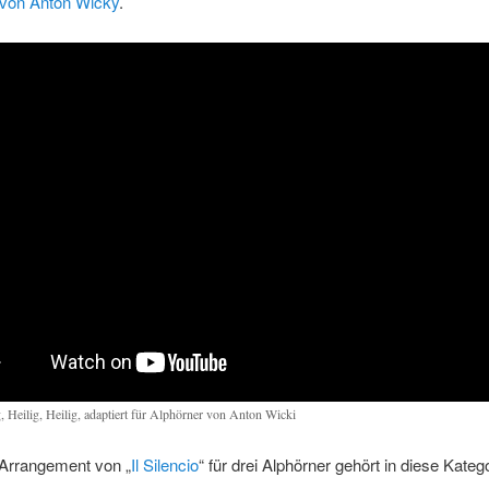
 von Anton Wicky
.
g, Heilig, Heilig, adaptiert für Alphörner von Anton Wicki
Arrangement von „
Il Silencio
“ für drei Alphörner gehört in diese Katego