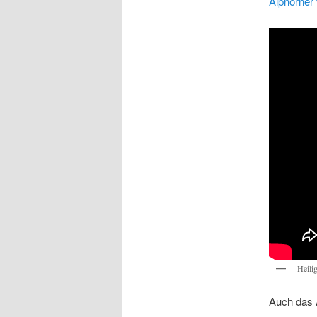
Alphörner
Heili
Auch das 