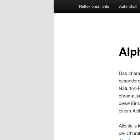
Menu
Reflexionsmühle
Aufenthalt
principal
Alp
Das charak
besondere
Naturton-R
chromatis
diese Eins
einem Alph
Allenfalls
der Choral