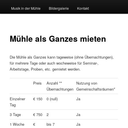
principal
Musik in der Mühle
Bildergalerie
Kontakt
Mühle als Ganzes mieten
Die Mühle als Ganzes kann tageweise (ohne Übernachtungen),
für mehrere Tage oder auch wocheweise für Seminar-,
Arbeitstage, Proben, etc. gemietet werden.
Preis
Anzahl **
Nutzung von
Übernachtungen
Gemeinschaftsräumen*
Einzelner
€ 150
0 (null)
Ja
Tag
3 Tage
€ 750
2
Ja
1 Woche
€
bis 7
Ja