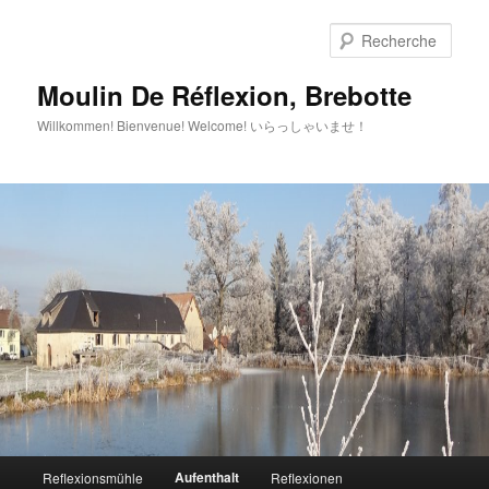
Aller
au
Rech
contenu
principal
Moulin De Réflexion, Brebotte
Willkommen! Bienvenue! Welcome! いらっしゃいませ！
Menu
Aufenthalt
Reflexionsmühle
Reflexionen